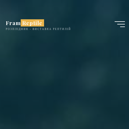
Skip
to
content
Fram Reptile
РОЗПЛІДНИК - ВИСТАВКА РЕПТИЛІЙ