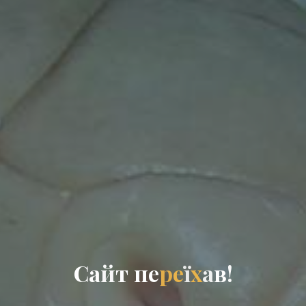
С
а
й
т
п
е
р
е
ї
х
а
в
!