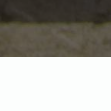
Ласкаво просимо до нової версії сайту Fram Reptile.
Незабаром сайт повноцінно переїде на новий домен
framreptile.com, а разом з цим і на нову платформу WordPress,
яка доповнить сайт новим функціоналом та сучасним дизайном!
Старий сайт freptile.com працюватиме ще кілька місяців, але
оновлюватись не буде.