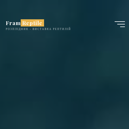
Skip
to
content
Fram Reptile
РОЗПЛІДНИК - ВИСТАВКА РЕПТИЛІЙ