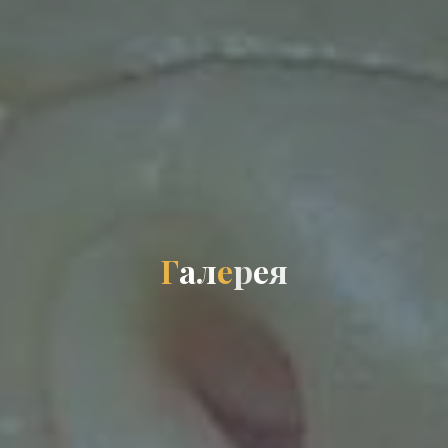
Г
а
л
е
р
е
я