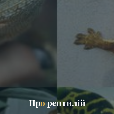
П
р
о
р
е
п
т
и
л
і
й