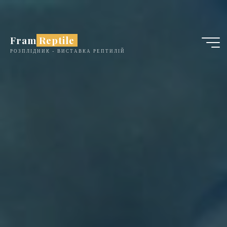
Skip
to
content
Fram Reptile
РОЗПЛІДНИК - ВИСТАВКА РЕПТИЛІЙ