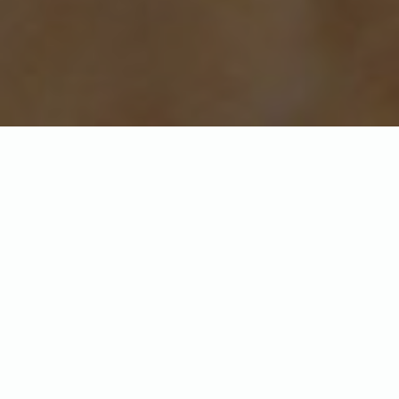
Колір язика синьоязикого
сцинка
Синьоязикі сцинки (
Tiliqua
) отримали свою назву
завдяки яскраво-синьому язику. У більшості рептилій
язик дійсно насиченого синього
кольору. Найпоширеніший синій колір — це
особливість, яка робить їх легко впізнаваними, і навіть
люди, що ніколи не зналися на їхніх видах, можуть з
упевненістю сказати — це синьоязикий сцинк!