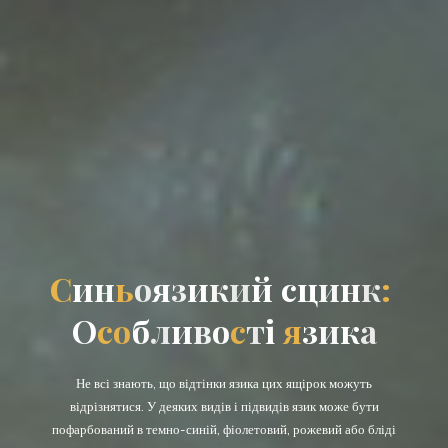
С
и
н
ь
о
я
з
и
з
к
и
й
ц
с
ц
с
н
и
н
к
:
О
с
о
б
и
л
и
в
о
т
с
т
і
я
з
к
и
к
а
Не всі знають, що відтінки язика цих ящірок можуть
відрізнятися. У деяких видів і підвидів язик може бути
пофарбований в темно-синій, фіолетовий, рожевий або бліді