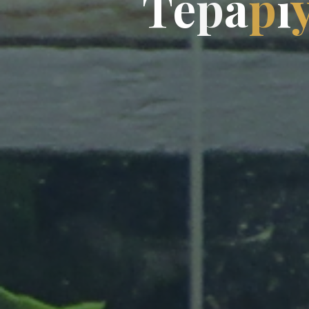
Т
е
р
а
р
і