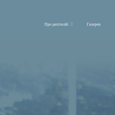
Про рептилій
Галерея