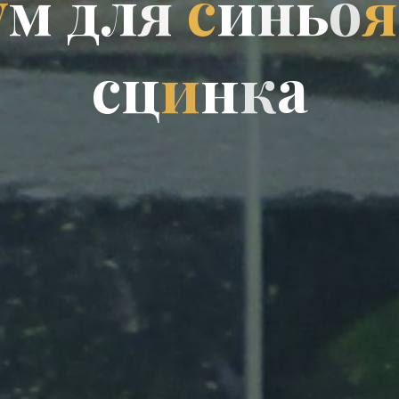
у
м
д
л
я
с
и
н
ь
о
я
с
ц
и
н
к
а