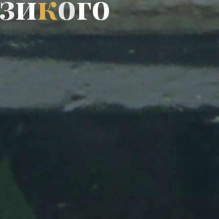
з
и
к
о
г
о