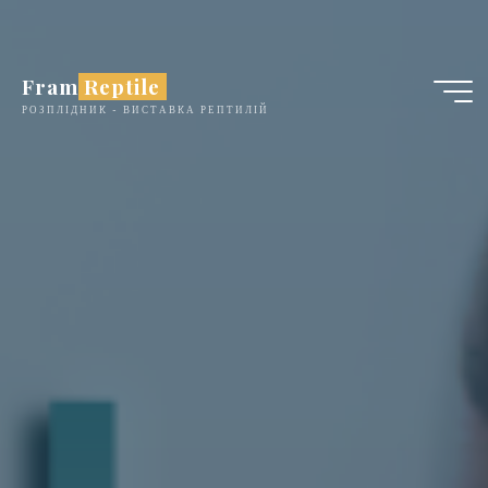
Skip
to
content
Fram Reptile
РОЗПЛІДНИК - ВИСТАВКА РЕПТИЛІЙ