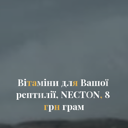
В
і
т
а
м
і
н
и
д
л
я
В
а
ш
о
ї
р
е
п
т
и
л
і
ї
,
N
E
C
T
O
N
,
8
г
р
н
г
р
а
м