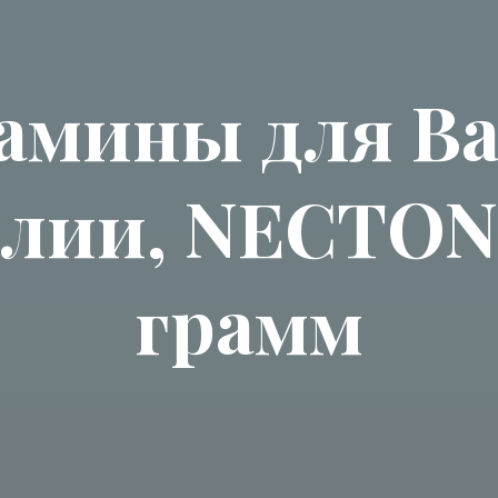
амины для В
лии, NECTON,
грамм