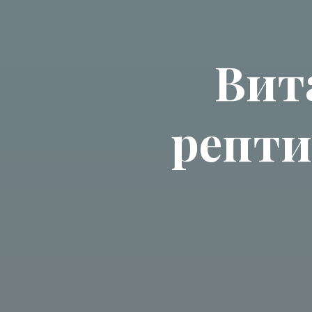
Вит
репти