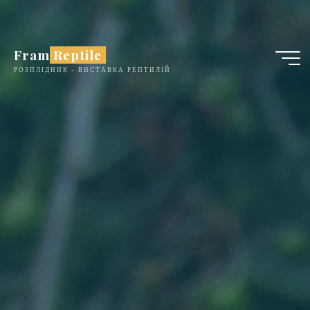
Skip
to
content
Fram Reptile
РОЗПЛІДНИК - ВИСТАВКА РЕПТИЛІЙ