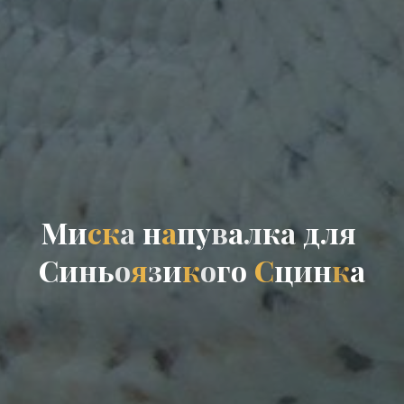
М
и
с
к
а
н
а
п
у
в
а
л
к
а
д
л
я
С
и
н
ь
о
я
з
и
к
о
г
о
С
ц
и
н
к
а