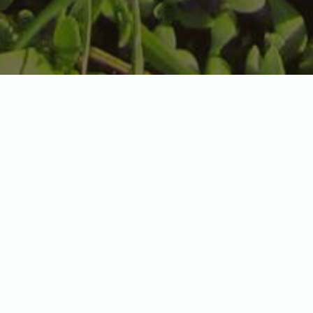
Миски, напувалки, купальні, опалення, освітлення, лампи,
термошнури, термокилими, термометри, гігрометри
Showing all 2 results