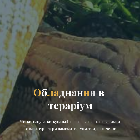
О
б
л
а
д
н
а
н
н
я
в
т
е
р
а
р
і
у
м
Миски, напувалки, купальні, опалення, освітлення, лампи,
термошнури, термокилими, термометри, гігрометри