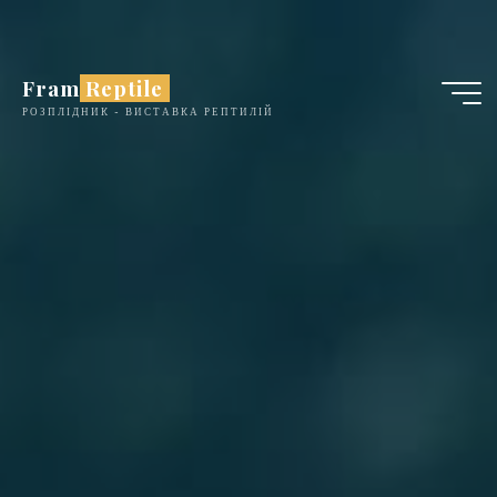
Skip
to
content
Fram Reptile
РОЗПЛІДНИК - ВИСТАВКА РЕПТИЛІЙ