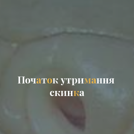
П
о
ч
а
т
о
к
у
т
р
и
м
а
н
н
я
с
к
и
н
к
а