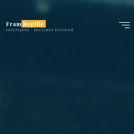
Skip
to
content
Fram Reptile
РОЗПЛІДНИК - ВИСТАВКА РЕПТИЛІЙ