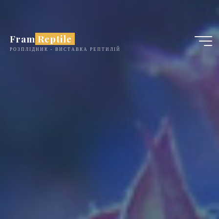
Skip
to
content
Fram Reptile
РОЗПЛІДНИК - ВИСТАВКА РЕПТИЛІЙ