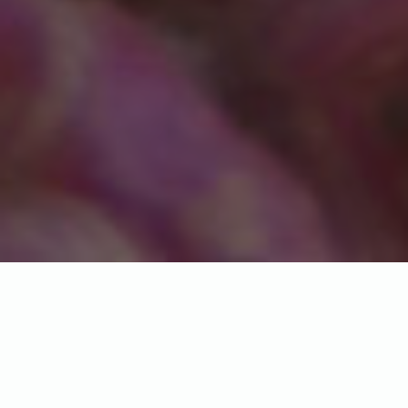
Купити фото синьоязикого
сцинку
З початку війни багато що змінилося, але ми не
відмовилися від наших тварин і залишилися разом з