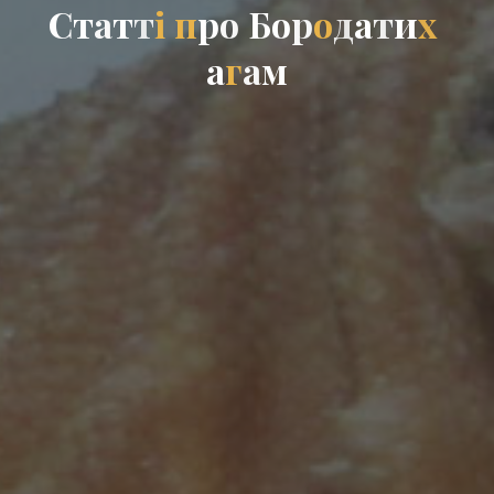
С
т
а
т
т
і
п
р
о
Б
о
р
о
д
а
т
и
х
а
г
а
м