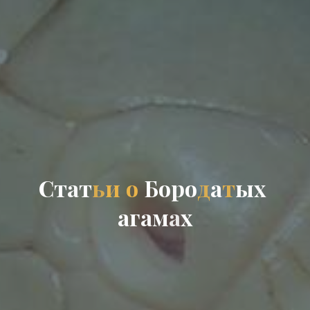
С
т
а
т
ь
и
о
Б
о
р
о
д
а
т
ы
х
а
г
а
м
а
х