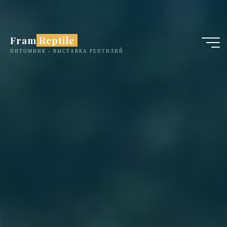
Перейти
к
содержимому
Fram Reptile
ПИТОМНИК - ВЫСТАВКА РЕПТИЛИЙ