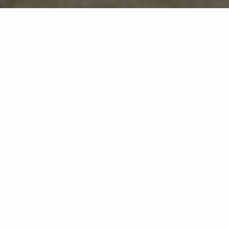
Как правильно купать бородатую агаму
— Все о правильном
купании: почему надо купать агам и как сделать этот процесс
приятным.
Добавить комментарий
Ваш адрес email не будет опубликован.
Обязательные поля
помечены
*