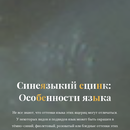
С
и
н
е
я
з
ы
к
ы
и
й
ц
с
ц
и
н
и
к
:
О
с
о
б
е
н
н
о
с
т
и
я
з
к
ы
к
а
Не все знают, что оттенки языка этих ящериц могут отличаться.
У некоторых видов и подвидов язык может быть окрашен в
тёмно-синий, фиолетовый, розоватый или бледные оттенки этих