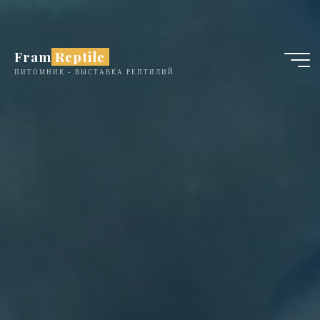
Перейти
к
содержимому
Fram Reptile
ПИТОМНИК - ВЫСТАВКА РЕПТИЛИЙ