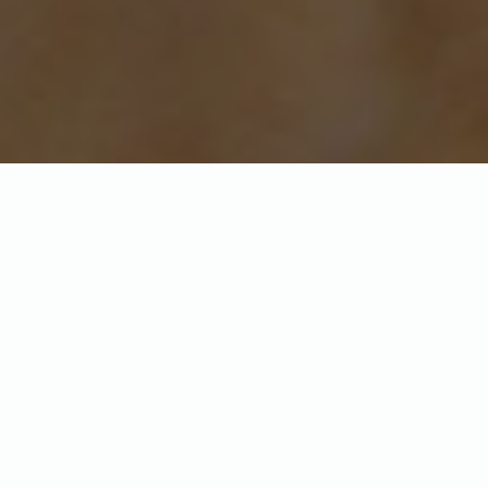
Цвет языка синеязыкого
сцинка
Синеязыкие сцинки (
Tiliqua
) получили свое название
благодаря ярко-синему языку. У большинства этих
рептилий язык действительно насыщенного синего
цвета. Преобладающий синий цвет — это особенность,
которая делает их легко узнаваемыми, и даже люди, что
никогда не разбирались в их видах могут с
уверенностью сказать — это синеязыкий сцинк!