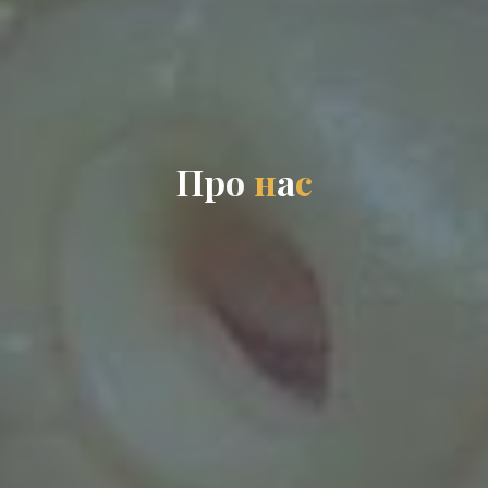
П
р
о
н
а
с