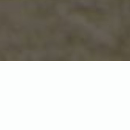
Розплідник Fram Reptile
У сучасному світі все частіше можна зустріти власників
екзотичних тварин – павуків, амфібій, а також рептилій!
Спостерігаючи чарівний рух кілець пітона,
меланхолійну задумливість черепахи або цікавість
ящірок, Ви зможете знайти в них щось, що змусить Вас
зацікавитися цими створіннями.