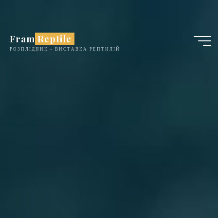
Skip
to
content
Fram Reptile
РОЗПЛІДНИК - ВИСТАВКА РЕПТИЛІЙ