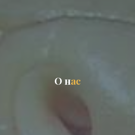
О
н
а
с