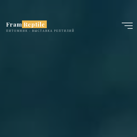
Перейти
к
содержимому
Fram Reptile
ПИТОМНИК - ВЫСТАВКА РЕПТИЛИЙ