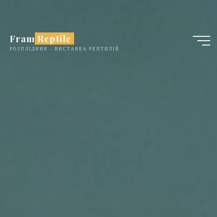
Skip
to
content
Fram Reptile
РОЗПЛІДНИК - ВИСТАВКА РЕПТИЛІЙ