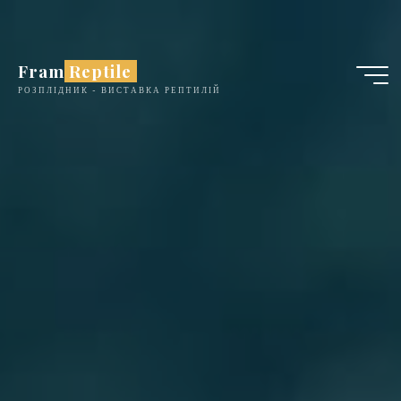
Skip
to
content
Fram Reptile
РОЗПЛІДНИК - ВИСТАВКА РЕПТИЛІЙ