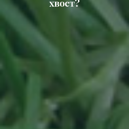
х
в
о
с
т
?