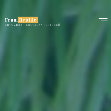
Перейти
к
содержимому
Fram Reptile
ПИТОМНИК - ВЫСТАВКА РЕПТИЛИЙ