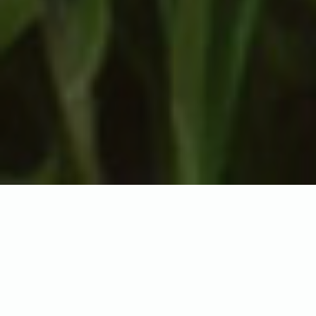
Автотомия у синеязыких
сцинков