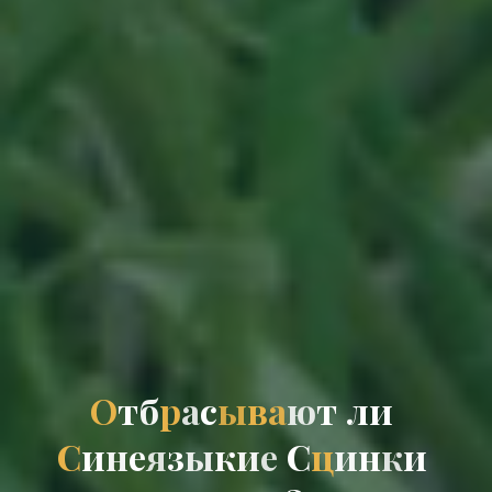
О
т
б
р
а
с
ы
в
а
ю
т
л
и
С
и
н
е
я
з
ы
к
и
е
С
ц
и
н
к
и