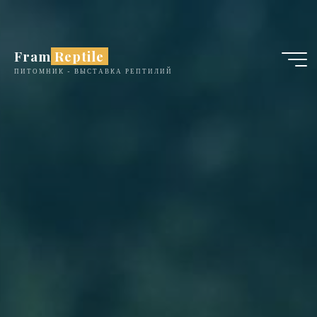
Перейти
к
содержимому
Fram Reptile
ПИТОМНИК - ВЫСТАВКА РЕПТИЛИЙ