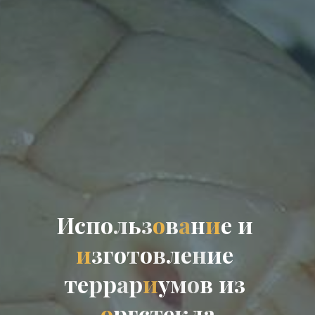
И
с
п
о
л
ь
з
о
в
а
н
и
е
и
и
з
г
о
т
о
в
л
е
н
и
е
т
е
р
р
а
р
и
у
м
о
в
и
з
о
р
г
с
т
е
к
л
а