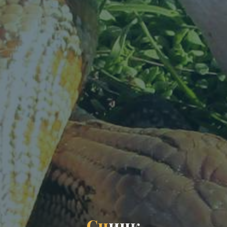
С
ц
и
н
к