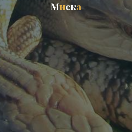
М
и
с
к
а