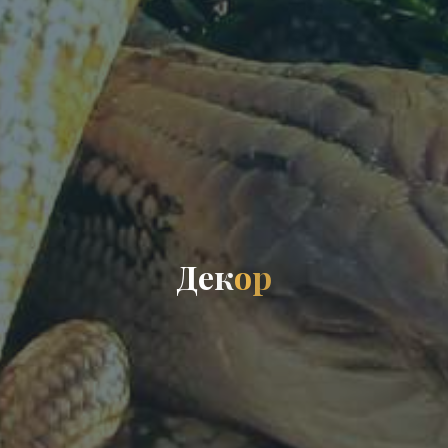
Д
е
к
о
р